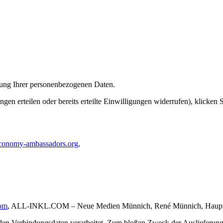
itung Ihrer personenbezogenen Daten.
en erteilen oder bereits erteilte Einwilligungen widerrufen), klicken 
conomy-ambassadors.org
,
com
, ALL-INKL.COM – Neue Medien Münnich, René Münnich, Hauptstr
den Verbindungsdaten verarbeitet. Zum bloßen Zweck der Auslieferung 