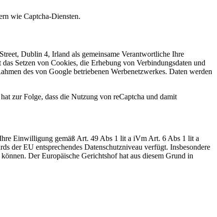
tern wie Captcha-Diensten.
treet, Dublin 4, Irland als gemeinsame Verantwortliche Ihre
t das Setzen von Cookies, die Erhebung von Verbindungsdaten und
m Rahmen des von Google betriebenen Werbenetzwerkes. Daten werden
 hat zur Folge, dass die Nutzung von reCaptcha und damit
e Einwilligung gemäß Art. 49 Abs 1 lit a iVm Art. 6 Abs 1 lit a
rds der EU entsprechendes Datenschutzniveau verfügt. Insbesondere
n können. Der Europäische Gerichtshof hat aus diesem Grund in